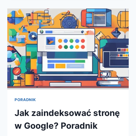
KALKULACYJNY
EXCEL
NA
STRONIE
WWW,
NA
PRZYKŁAD
NA
WORDPRESS?
PORADNIK
Jak zaindeksować stronę
w Google? Poradnik