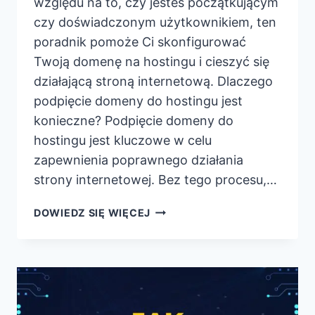
względu na to, czy jesteś początkującym
czy doświadczonym użytkownikiem, ten
poradnik pomoże Ci skonfigurować
Twoją domenę na hostingu i cieszyć się
działającą stroną internetową. Dlaczego
podpięcie domeny do hostingu jest
konieczne? Podpięcie domeny do
hostingu jest kluczowe w celu
zapewnienia poprawnego działania
strony internetowej. Bez tego procesu,…
JAK
DOWIEDZ SIĘ WIĘCEJ
PODPIĄĆ
DOMENĘ
POD
HOSTING,
ABY
DZIAŁAŁA?