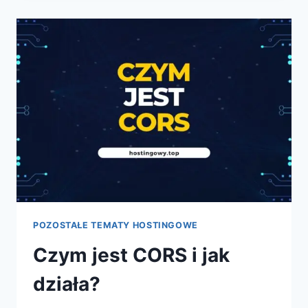
TWÓJ
OSOBISTY
SERWER
PLIKÓW
W
CHMURZE
POZOSTAŁE TEMATY HOSTINGOWE
Czym jest CORS i jak
działa?