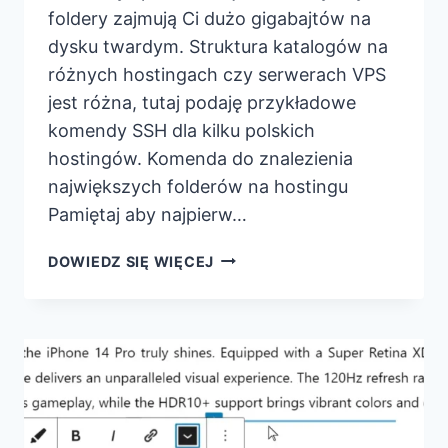
foldery zajmują Ci dużo gigabajtów na
dysku twardym. Struktura katalogów na
różnych hostingach czy serwerach VPS
jest różna, tutaj podaję przykładowe
komendy SSH dla kilku polskich
hostingów. Komenda do znalezienia
największych folderów na hostingu
Pamiętaj aby najpierw…
JAK
DOWIEDZ SIĘ WIĘCEJ
SPRAWDZIĆ
CO
ZAJMUJE
DUŻO
MIEJSCA
NA
SERWERZE
PRZEZ