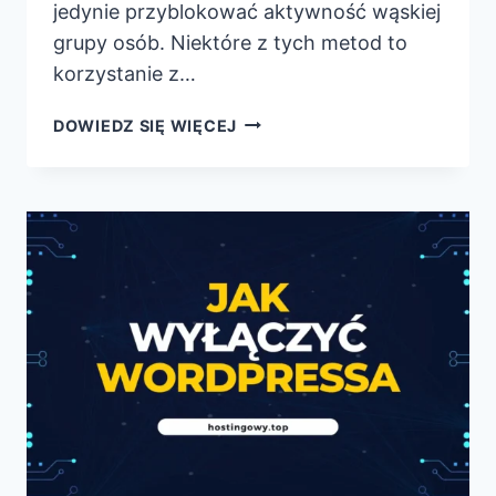
jedynie przyblokować aktywność wąskiej
grupy osób. Niektóre z tych metod to
korzystanie z…
JAK
DOWIEDZ SIĘ WIĘCEJ
ZAPOBIEC
ZAZNACZANIU
TEKSTU
I
KOPIOWANIU
ZE
STRONY
WORDPRESS?