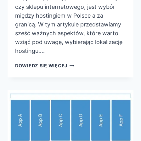
czy sklepu internetowego, jest wybór
między hostingiem w Polsce a za
granicą. W tym artykule przedstawiamy
sześć ważnych aspektów, które warto
wziąć pod uwagę, wybierając lokalizację
hostingu….
ZAGRANICZNY
DOWIEDZ SIĘ WIĘCEJ
CZY
POLSKI
HOSTING?
DLACZEGO
TO
JEST
WAŻNE?